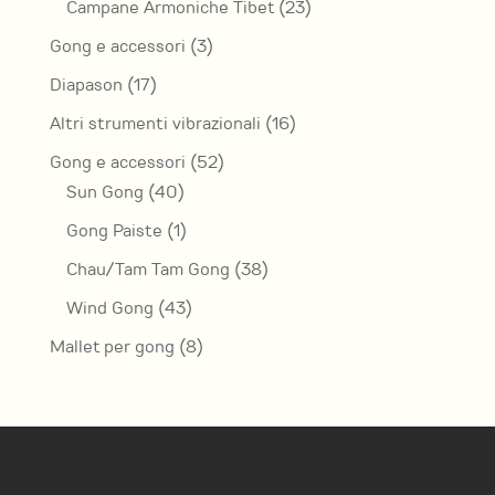
23
prodotti
Campane Armoniche Tibet
23
prodotti
3
Gong e accessori
3
prodotti
17
Diapason
17
prodotti
16
Altri strumenti vibrazionali
16
prodotti
52
Gong e accessori
52
40
prodotti
Sun Gong
40
prodotti
1
Gong Paiste
1
prodotto
38
Chau/Tam Tam Gong
38
prodotti
43
Wind Gong
43
prodotti
8
Mallet per gong
8
prodotti