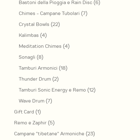
prodotti
6
Bastoni della Pioggia e Rain Disc
6
prodotti
7
Chimes - Campane Tubolari
7
prodotti
22
Crystal Bowls
22
prodotti
4
Kalimbas
4
prodotti
4
Meditation Chimes
4
prodotti
8
Sonagli
8
prodotti
18
Tamburi Armonici
18
prodotti
2
Thunder Drum
2
prodotti
12
Tamburi Sonic Energy e Remo
12
prodotti
7
Wave Drum
7
prodotti
1
Gift Card
1
prodotto
5
Remo e Zaphir
5
prodotti
23
Campane "tibetane" Armoniche
23