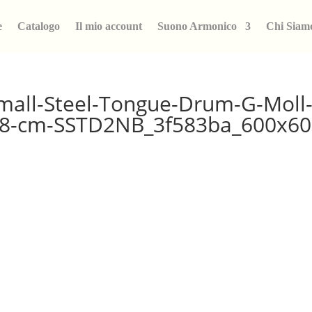
e
Catalogo
Il mio account
Suono Armonico
Chi Siam
mall-Steel-Tongue-Drum-G-Moll-
18-cm-SSTD2NB_3f583ba_600x6