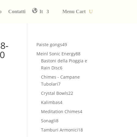
o
Contatti
It
Menu Cart
8-
49
Paiste gongs
49
00
prodotti
88
Meinl Sonic Energy
88
prodotti
Bastoni della Pioggia e
6
Rain Disc
6
prodotti
Chimes - Campane
7
Tubolari
7
prodotti
22
Crystal Bowls
22
prodotti
4
Kalimbas
4
prodotti
4
Meditation Chimes
4
prodotti
8
Sonagli
8
prodotti
18
Tamburi Armonici
18
prodotti