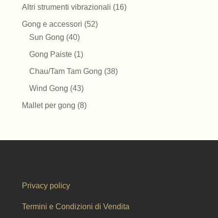
prodotti
16
Altri strumenti vibrazionali
16
prodotti
52
Gong e accessori
52
40
prodotti
Sun Gong
40
prodotti
1
Gong Paiste
1
prodotto
38
Chau/Tam Tam Gong
38
prodotti
43
Wind Gong
43
prodotti
8
Mallet per gong
8
prodotti
Privacy policy
Termini e Condizioni di Vendita