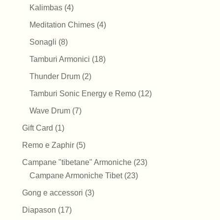
prodotti
4
Kalimbas
4
prodotti
4
Meditation Chimes
4
prodotti
8
Sonagli
8
prodotti
18
Tamburi Armonici
18
prodotti
2
Thunder Drum
2
prodotti
12
Tamburi Sonic Energy e Remo
12
prodotti
7
Wave Drum
7
prodotti
1
Gift Card
1
prodotto
5
Remo e Zaphir
5
prodotti
23
Campane "tibetane" Armoniche
23
23
prodotti
Campane Armoniche Tibet
23
prodotti
3
Gong e accessori
3
prodotti
17
Diapason
17