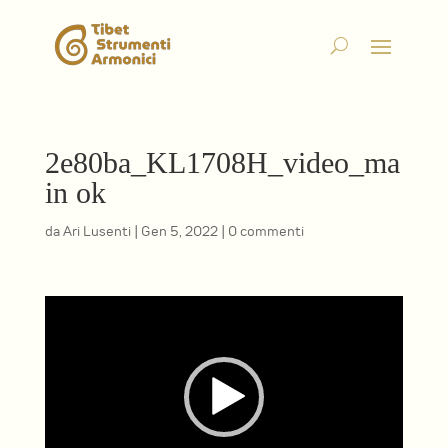
2e80ba_KL1708H_video_ma
in ok
da
Ari Lusenti
|
Gen 5, 2022
|
0 commenti
Video
Player