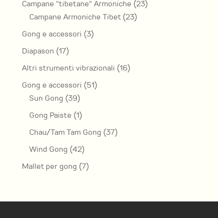
23
Campane "tibetane" Armoniche
23
23
prodotti
Campane Armoniche Tibet
23
prodotti
3
Gong e accessori
3
prodotti
17
Diapason
17
prodotti
16
Altri strumenti vibrazionali
16
prodotti
51
Gong e accessori
51
39
prodotti
Sun Gong
39
prodotti
1
Gong Paiste
1
prodotto
37
Chau/Tam Tam Gong
37
prodotti
42
Wind Gong
42
prodotti
7
Mallet per gong
7
prodotti