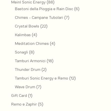
88
Meinl Sonic Energy
88
prodotti
6
Bastoni della Pioggia e Rain Disc
6
prodotti
7
Chimes - Campane Tubolari
7
prodotti
22
Crystal Bowls
22
prodotti
4
Kalimbas
4
prodotti
4
Meditation Chimes
4
prodotti
8
Sonagli
8
prodotti
18
Tamburi Armonici
18
prodotti
2
Thunder Drum
2
prodotti
12
Tamburi Sonic Energy e Remo
12
prodotti
7
Wave Drum
7
prodotti
1
Gift Card
1
prodotto
5
Remo e Zaphir
5
prodotti