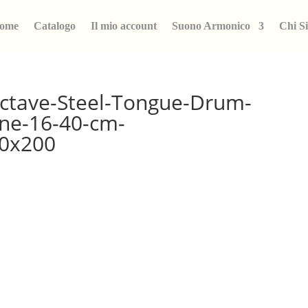
ome
Catalogo
Il mio account
Suono Armonico
Chi S
ctave-Steel-Tongue-Drum-
ne-16-40-cm-
0x200