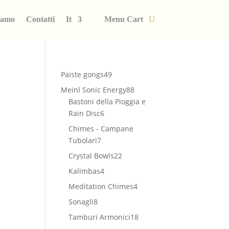
iamo
Contatti
It
Menu Cart
49
Paiste gongs
49
prodotti
88
Meinl Sonic Energy
88
prodotti
Bastoni della Pioggia e
6
Rain Disc
6
prodotti
Chimes - Campane
7
Tubolari
7
prodotti
22
Crystal Bowls
22
prodotti
4
Kalimbas
4
prodotti
4
Meditation Chimes
4
prodotti
8
Sonagli
8
prodotti
18
Tamburi Armonici
18
prodotti