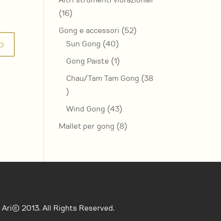
Altri strumenti vibrazionali
16
16
prodotti
52
Gong e accessori
52
40
prodotti
Sun Gong
40
prodotti
1
Gong Paiste
1
prodotto
Chau/Tam Tam Gong
38
38
prodotti
43
Wind Gong
43
prodotti
8
Mallet per gong
8
prodotti
Ari© 2013. All Rights Reserved.