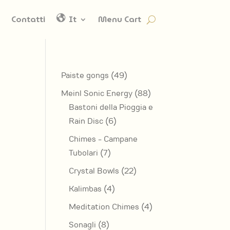
Contatti
It
Menu Cart
49
Paiste gongs
49
prodotti
88
Meinl Sonic Energy
88
prodotti
Bastoni della Pioggia e
6
Rain Disc
6
prodotti
Chimes - Campane
7
Tubolari
7
prodotti
22
Crystal Bowls
22
prodotti
4
Kalimbas
4
prodotti
4
Meditation Chimes
4
prodotti
8
Sonagli
8