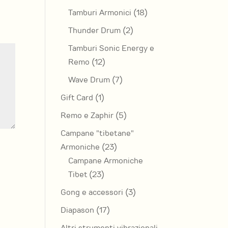
prodotti
18
Tamburi Armonici
18
prodotti
2
Thunder Drum
2
prodotti
Tamburi Sonic Energy e
12
Remo
12
prodotti
7
Wave Drum
7
prodotti
1
Gift Card
1
prodotto
5
Remo e Zaphir
5
prodotti
Campane "tibetane"
23
Armoniche
23
prodotti
Campane Armoniche
23
Tibet
23
prodotti
3
Gong e accessori
3
prodotti
17
Diapason
17
prodotti