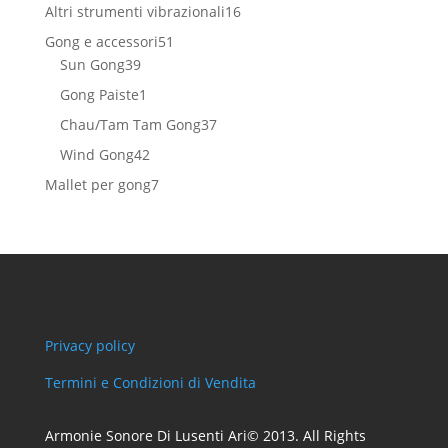
prodotti
16
Altri strumenti vibrazionali
16
prodotti
51
Gong e accessori
51
39
prodotti
Sun Gong
39
prodotti
1
Gong Paiste
1
prodotto
37
Chau/Tam Tam Gong
37
prodotti
42
Wind Gong
42
prodotti
7
Mallet per gong
7
prodotti
Privacy policy
Termini e Condizioni di Vendita
Armonie Sonore Di Lusenti Ari© 2013. All Rights