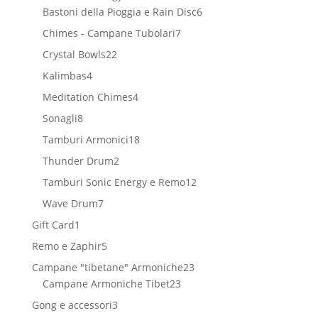
prodotti
6
Bastoni della Pioggia e Rain Disc
6
prodotti
7
Chimes - Campane Tubolari
7
prodotti
22
Crystal Bowls
22
prodotti
4
Kalimbas
4
prodotti
4
Meditation Chimes
4
prodotti
8
Sonagli
8
prodotti
18
Tamburi Armonici
18
prodotti
2
Thunder Drum
2
prodotti
12
Tamburi Sonic Energy e Remo
12
prodotti
7
Wave Drum
7
prodotti
1
Gift Card
1
prodotto
5
Remo e Zaphir
5
prodotti
23
Campane "tibetane" Armoniche
23
23
prodotti
Campane Armoniche Tibet
23
prodotti
3
Gong e accessori
3