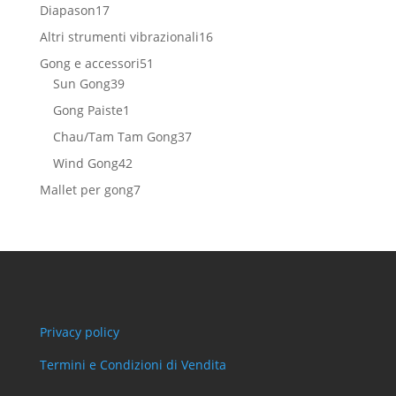
prodotti
17
Diapason
17
prodotti
16
Altri strumenti vibrazionali
16
prodotti
51
Gong e accessori
51
39
prodotti
Sun Gong
39
prodotti
1
Gong Paiste
1
prodotto
37
Chau/Tam Tam Gong
37
prodotti
42
Wind Gong
42
prodotti
7
Mallet per gong
7
prodotti
Privacy policy
Termini e Condizioni di Vendita