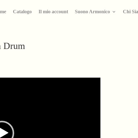
me
Catalogo
Il mio account
Suono Armonico
Chi Si
n Drum