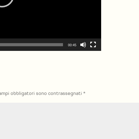
00:45
campi obbligatori sono contrassegnati
*