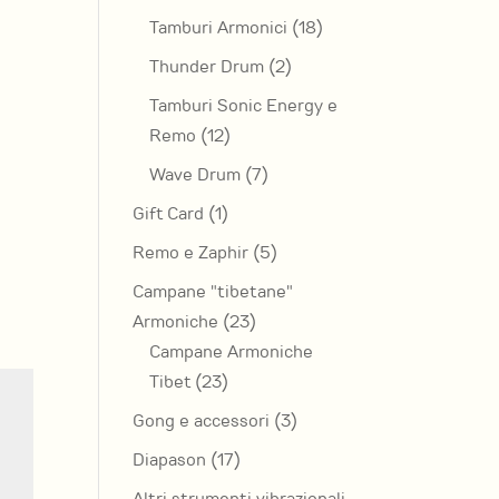
prodotti
18
Tamburi Armonici
18
prodotti
2
Thunder Drum
2
prodotti
Tamburi Sonic Energy e
12
Remo
12
prodotti
7
Wave Drum
7
prodotti
1
Gift Card
1
prodotto
5
Remo e Zaphir
5
prodotti
Campane "tibetane"
23
Armoniche
23
prodotti
Campane Armoniche
23
Tibet
23
prodotti
3
Gong e accessori
3
prodotti
17
Diapason
17
prodotti