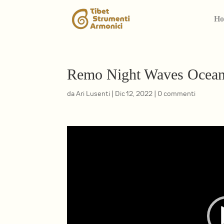
Ho
Remo Night Waves Ocea
da
Ari Lusenti
|
Dic 12, 2022
|
0 commenti
Video
Player