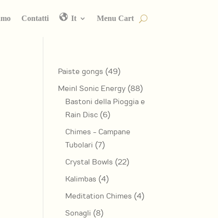
amo
Contatti
It
Menu Cart
49
Paiste gongs
49
prodotti
88
Meinl Sonic Energy
88
prodotti
Bastoni della Pioggia e
6
Rain Disc
6
prodotti
Chimes - Campane
7
Tubolari
7
prodotti
22
Crystal Bowls
22
prodotti
4
Kalimbas
4
prodotti
4
Meditation Chimes
4
prodotti
8
Sonagli
8