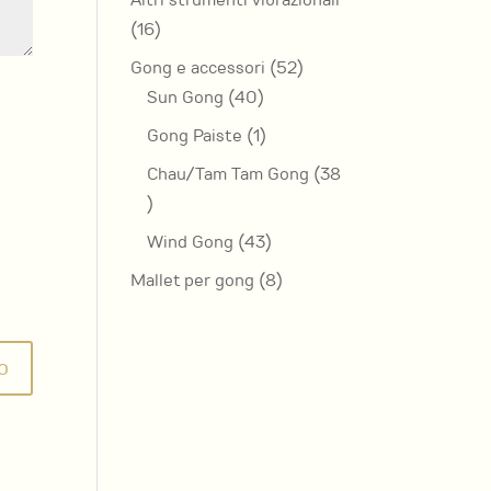
Altri strumenti vibrazionali
16
16
prodotti
52
Gong e accessori
52
40
prodotti
Sun Gong
40
prodotti
1
Gong Paiste
1
prodotto
Chau/Tam Tam Gong
38
38
prodotti
43
Wind Gong
43
prodotti
8
Mallet per gong
8
prodotti