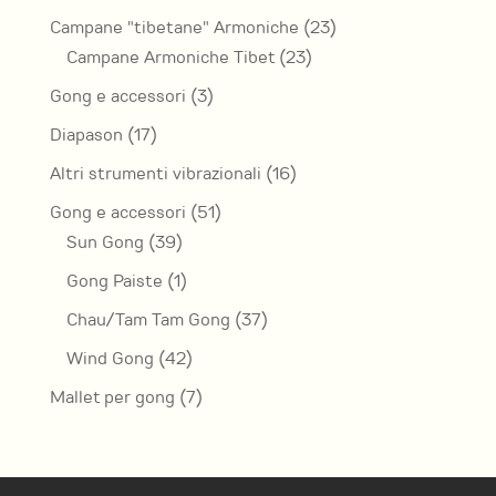
prodotti
23
Campane "tibetane" Armoniche
23
23
prodotti
Campane Armoniche Tibet
23
prodotti
3
Gong e accessori
3
prodotti
17
Diapason
17
prodotti
16
Altri strumenti vibrazionali
16
prodotti
51
Gong e accessori
51
39
prodotti
Sun Gong
39
prodotti
1
Gong Paiste
1
prodotto
37
Chau/Tam Tam Gong
37
prodotti
42
Wind Gong
42
prodotti
7
Mallet per gong
7
prodotti