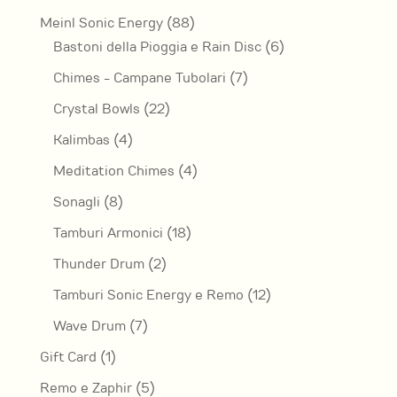
prodotti
88
Meinl Sonic Energy
88
prodotti
6
Bastoni della Pioggia e Rain Disc
6
prodotti
7
Chimes - Campane Tubolari
7
prodotti
22
Crystal Bowls
22
prodotti
4
Kalimbas
4
prodotti
4
Meditation Chimes
4
prodotti
8
Sonagli
8
prodotti
18
Tamburi Armonici
18
prodotti
2
Thunder Drum
2
prodotti
12
Tamburi Sonic Energy e Remo
12
prodotti
7
Wave Drum
7
prodotti
1
Gift Card
1
prodotto
5
Remo e Zaphir
5