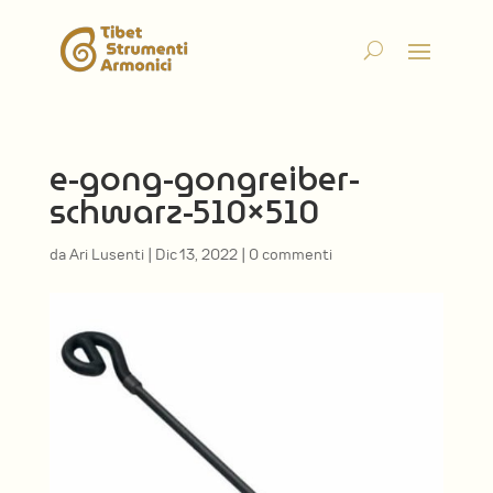
e-gong-gongreiber-
schwarz-510×510
da
Ari Lusenti
|
Dic 13, 2022
|
0 commenti