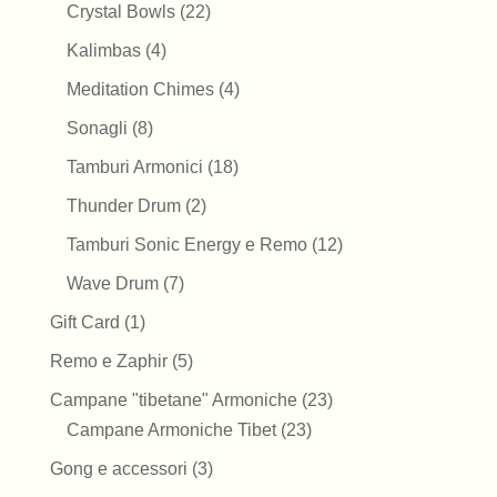
prodotti
22
Crystal Bowls
22
prodotti
4
Kalimbas
4
prodotti
4
Meditation Chimes
4
prodotti
8
Sonagli
8
prodotti
18
Tamburi Armonici
18
prodotti
2
Thunder Drum
2
prodotti
12
Tamburi Sonic Energy e Remo
12
prodotti
7
Wave Drum
7
prodotti
1
Gift Card
1
prodotto
5
Remo e Zaphir
5
prodotti
23
Campane "tibetane" Armoniche
23
23
prodotti
Campane Armoniche Tibet
23
prodotti
3
Gong e accessori
3