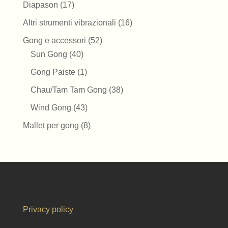
prodotti
17
Diapason
17
prodotti
16
Altri strumenti vibrazionali
16
prodotti
52
Gong e accessori
52
40
prodotti
Sun Gong
40
prodotti
1
Gong Paiste
1
prodotto
38
Chau/Tam Tam Gong
38
prodotti
43
Wind Gong
43
prodotti
8
Mallet per gong
8
prodotti
Privacy policy