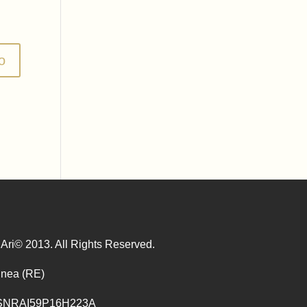
Ari© 2013. All Rights Reserved.
inea (RE)
 LSNRAI59P16H223A