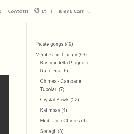
o
Contatti
It
Menu Cart
49
Paiste gongs
49
prodotti
88
Meinl Sonic Energy
88
prodotti
Bastoni della Pioggia e
6
Rain Disc
6
prodotti
Chimes - Campane
7
Tubolari
7
prodotti
22
Crystal Bowls
22
prodotti
4
Kalimbas
4
prodotti
4
Meditation Chimes
4
prodotti
8
Sonagli
8