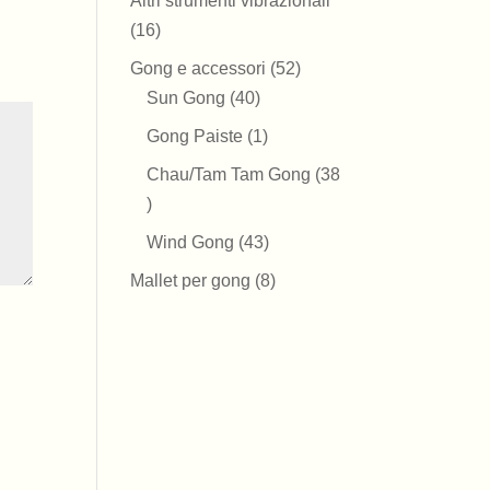
Altri strumenti vibrazionali
16
16
prodotti
52
Gong e accessori
52
40
prodotti
Sun Gong
40
prodotti
1
Gong Paiste
1
prodotto
Chau/Tam Tam Gong
38
38
prodotti
43
Wind Gong
43
prodotti
8
Mallet per gong
8
prodotti