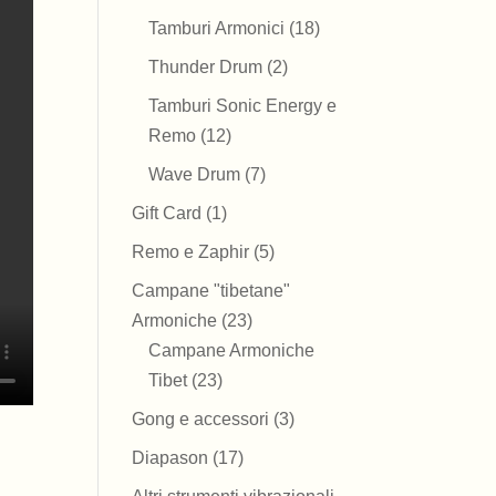
prodotti
18
Tamburi Armonici
18
prodotti
2
Thunder Drum
2
prodotti
Tamburi Sonic Energy e
12
Remo
12
prodotti
7
Wave Drum
7
prodotti
1
Gift Card
1
prodotto
5
Remo e Zaphir
5
prodotti
Campane "tibetane"
23
Armoniche
23
prodotti
Campane Armoniche
23
Tibet
23
prodotti
3
Gong e accessori
3
prodotti
17
Diapason
17
prodotti