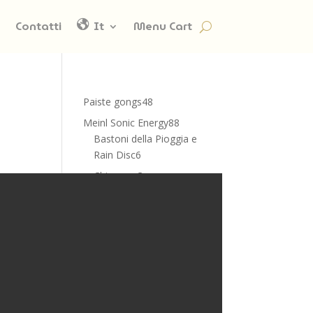
Contatti
It
Menu Cart
48
Paiste gongs
48
prodotti
88
Meinl Sonic Energy
88
prodotti
Bastoni della Pioggia e
6
Rain Disc
6
prodotti
Chimes - Campane
7
Tubolari
7
prodotti
22
Crystal Bowls
22
prodotti
4
Kalimbas
4
prodotti
4
Meditation Chimes
4
prodotti
8
Sonagli
8
prodotti
18
Tamburi Armonici
18
prodotti