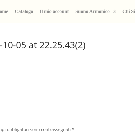
ome
Catalogo
Il mio account
Suono Armonico
Chi S
10-05 at 22.25.43(2)
mpi obbligatori sono contrassegnati
*