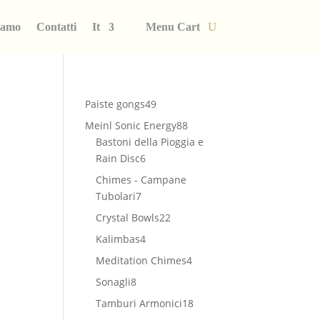
iamo
Contatti
It
Menu Cart
49
Paiste gongs
49
prodotti
88
Meinl Sonic Energy
88
prodotti
Bastoni della Pioggia e
6
Rain Disc
6
prodotti
Chimes - Campane
7
Tubolari
7
prodotti
22
Crystal Bowls
22
prodotti
4
Kalimbas
4
prodotti
4
Meditation Chimes
4
prodotti
8
Sonagli
8
prodotti
18
Tamburi Armonici
18
prodotti