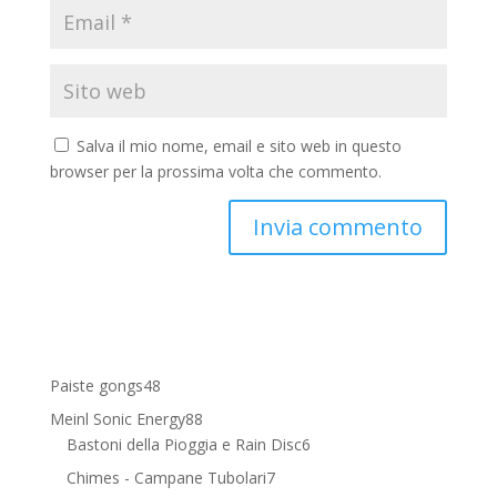
Salva il mio nome, email e sito web in questo
browser per la prossima volta che commento.
48
Paiste gongs
48
prodotti
88
Meinl Sonic Energy
88
prodotti
6
Bastoni della Pioggia e Rain Disc
6
prodotti
7
Chimes - Campane Tubolari
7