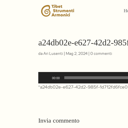
H
a24db02e-e627-42d2-985
da
Ari Lusenti
|
Mag 2, 2024
|
0 commenti
Audio
00:00
Player
“a24db02e-e627-42d2-985f-1d712fd6fce0”. R
Invia commento