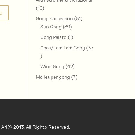
Altri strumenti vibrazionali
16
16
prodotti
51
Gong e accessori
51
39
prodotti
Sun Gong
39
prodotti
1
Gong Paiste
1
prodotto
Chau/Tam Tam Gong
37
37
prodotti
42
Wind Gong
42
prodotti
7
Mallet per gong
7
prodotti
Ari© 2013. All Rights Reserved.