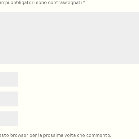
campi obbligatori sono contrassegnati
*
o
dimin
il
volu
questo browser per la prossima volta che commento.