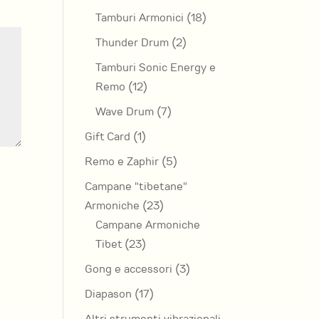
prodotti
18
Tamburi Armonici
18
uire
prodotti
2
Thunder Drum
2
prodotti
me.
Tamburi Sonic Energy e
12
Remo
12
prodotti
7
Wave Drum
7
prodotti
1
Gift Card
1
prodotto
5
Remo e Zaphir
5
prodotti
Campane "tibetane"
23
Armoniche
23
prodotti
Campane Armoniche
23
Tibet
23
prodotti
3
Gong e accessori
3
prodotti
17
Diapason
17
prodotti