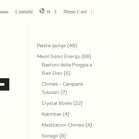
iamo
Contatti
It
Menu Cart
48
Paiste gongs
48
prodotti
88
Meinl Sonic Energy
88
prodotti
Bastoni della Pioggia e
6
Rain Disc
6
prodotti
Chimes - Campane
7
Tubolari
7
prodotti
22
Crystal Bowls
22
ia
prodotti
4
Kalimbas
4
ù
prodotti
4
Meditation Chimes
4
ntare
prodotti
8
Sonagli
8