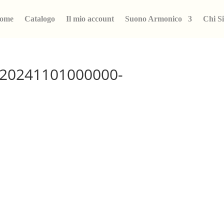
ome
Catalogo
Il mio account
Suono Armonico
Chi S
20241101000000-