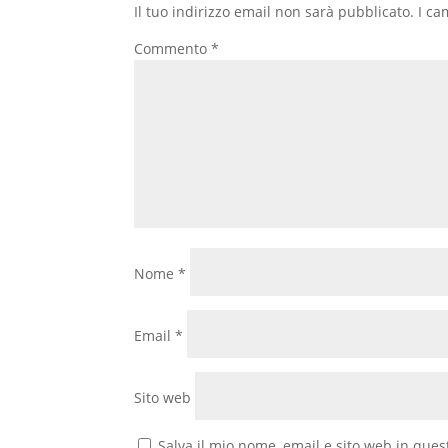
Il tuo indirizzo email non sarà pubblicato.
I ca
Commento
*
Nome
*
Email
*
Sito web
Salva il mio nome, email e sito web in que