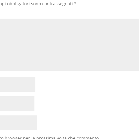
mpi obbligatori sono contrassegnati
*
sto browser per la prossima volta che commento.