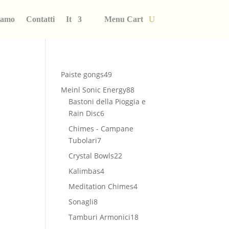
iamo
Contatti
It
Menu Cart
49
Paiste gongs
49
prodotti
88
Meinl Sonic Energy
88
prodotti
Bastoni della Pioggia e
6
Rain Disc
6
prodotti
Chimes - Campane
7
Tubolari
7
prodotti
22
Crystal Bowls
22
prodotti
4
Kalimbas
4
prodotti
4
Meditation Chimes
4
prodotti
8
Sonagli
8
prodotti
18
Tamburi Armonici
18
prodotti