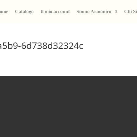
ome
Catalogo
Il mio account
Suono Armonico
Chi S
a5b9-6d738d32324c