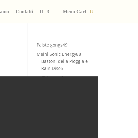
iamo
Contatti
It
Menu Cart
49
Paiste gongs
49
prodotti
88
Meinl Sonic Energy
88
prodotti
Bastoni della Pioggia e
6
Rain Disc
6
prodotti
Chimes - Campane
7
Tubolari
7
prodotti
22
Crystal Bowls
22
prodotti
4
Kalimbas
4
prodotti
4
Meditation Chimes
4
prodotti
8
Sonagli
8
prodotti
18
Tamburi Armonici
18
prodotti