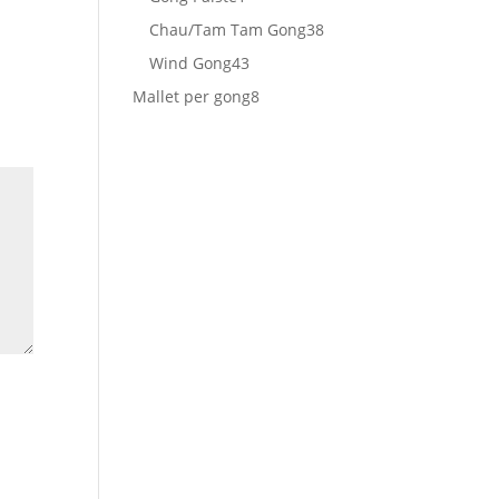
prodotto
38
Chau/Tam Tam Gong
38
prodotti
43
Wind Gong
43
prodotti
8
Mallet per gong
8
prodotti