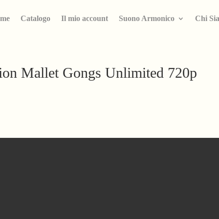
me
Catalogo
Il mio account
Suono Armonico
Chi Si
tion Mallet Gongs Unlimited 720p