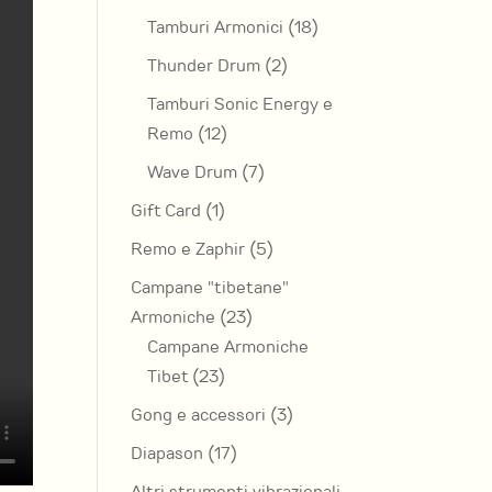
prodotti
18
Tamburi Armonici
18
prodotti
2
Thunder Drum
2
prodotti
Tamburi Sonic Energy e
12
Remo
12
prodotti
7
Wave Drum
7
prodotti
1
Gift Card
1
prodotto
5
Remo e Zaphir
5
prodotti
Campane "tibetane"
23
Armoniche
23
prodotti
Campane Armoniche
23
Tibet
23
prodotti
3
Gong e accessori
3
prodotti
17
Diapason
17
prodotti