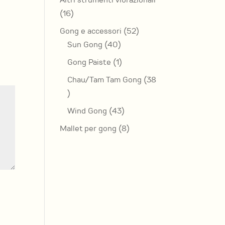
Altri strumenti vibrazionali
16
16
prodotti
52
Gong e accessori
52
40
prodotti
Sun Gong
40
prodotti
1
Gong Paiste
1
prodotto
Chau/Tam Tam Gong
38
38
prodotti
43
Wind Gong
43
prodotti
8
Mallet per gong
8
prodotti