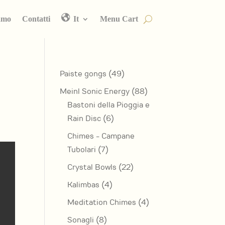
amo
Contatti
It
Menu Cart
49
Paiste gongs
49
prodotti
88
Meinl Sonic Energy
88
prodotti
Bastoni della Pioggia e
6
Rain Disc
6
prodotti
Chimes - Campane
7
Tubolari
7
prodotti
22
Crystal Bowls
22
prodotti
4
Kalimbas
4
prodotti
4
Meditation Chimes
4
prodotti
8
Sonagli
8