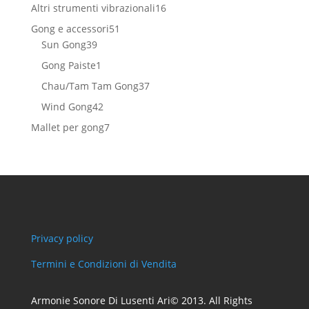
prodotti
16
Altri strumenti vibrazionali
16
prodotti
51
Gong e accessori
51
39
prodotti
Sun Gong
39
prodotti
1
Gong Paiste
1
prodotto
37
Chau/Tam Tam Gong
37
prodotti
42
Wind Gong
42
prodotti
7
Mallet per gong
7
prodotti
Privacy policy
Termini e Condizioni di Vendita
Armonie Sonore Di Lusenti Ari© 2013. All Rights