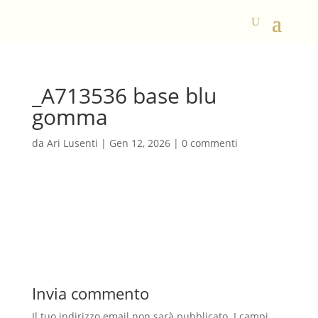
_A713536 base blu
gomma
da
Ari Lusenti
|
Gen 12, 2026
|
0 commenti
Invia commento
Il tuo indirizzo email non sarà pubblicato.
I campi