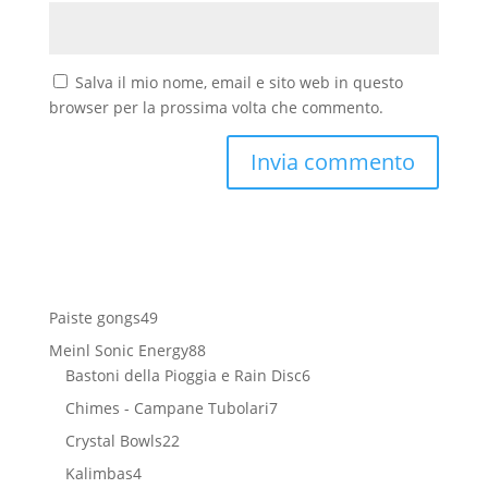
Salva il mio nome, email e sito web in questo
browser per la prossima volta che commento.
49
Paiste gongs
49
prodotti
88
Meinl Sonic Energy
88
prodotti
6
Bastoni della Pioggia e Rain Disc
6
prodotti
7
Chimes - Campane Tubolari
7
prodotti
22
Crystal Bowls
22
prodotti
4
Kalimbas
4