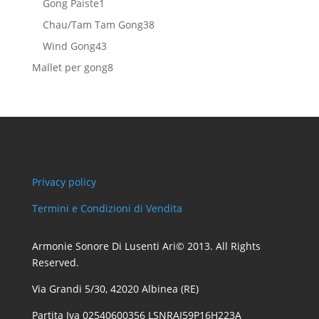
1
Gong Paiste
1
prodotto
38
Chau/Tam Tam Gong
38
prodotti
43
Wind Gong
43
prodotti
8
Mallet per gong
8
prodotti
Privacy policy
Termini e Condizioni di Vendita
Armonie Sonore Di Lusenti Ari© 2013. All Rights
Reserved.
Via Grandi 5/30, 42020 Albinea (RE)
Partita Iva 02540600356 LSNRAI59P16H223A