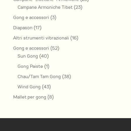
23
prodotti
Campane Armoniche Tibet
23
prodotti
3
Gong e accessori
3
prodotti
17
Diapason
17
prodotti
16
Altri strumenti vibrazionali
16
prodotti
52
Gong e accessori
52
40
prodotti
Sun Gong
40
prodotti
1
Gong Paiste
1
prodotto
38
Chau/Tam Tam Gong
38
prodotti
43
Wind Gong
43
prodotti
8
Mallet per gong
8
prodotti