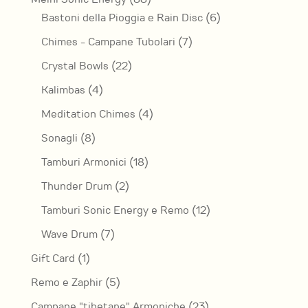
prodotti
6
Bastoni della Pioggia e Rain Disc
6
prodotti
7
Chimes - Campane Tubolari
7
prodotti
22
Crystal Bowls
22
prodotti
4
Kalimbas
4
prodotti
4
Meditation Chimes
4
prodotti
8
Sonagli
8
prodotti
18
Tamburi Armonici
18
prodotti
2
Thunder Drum
2
prodotti
12
Tamburi Sonic Energy e Remo
12
prodotti
7
Wave Drum
7
prodotti
1
Gift Card
1
prodotto
5
Remo e Zaphir
5
prodotti
23
Campane "tibetane" Armoniche
23