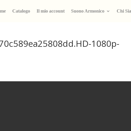
me
Catalogo
Il mio account
Suono Armonico
Chi Si
970c589ea25808dd.HD-1080p-