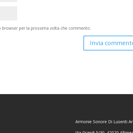
to browser per la prossima volta che commento.
Armonie Sonore Di Lusenti Ari
Via Grandi 5/30, 42020 Albine