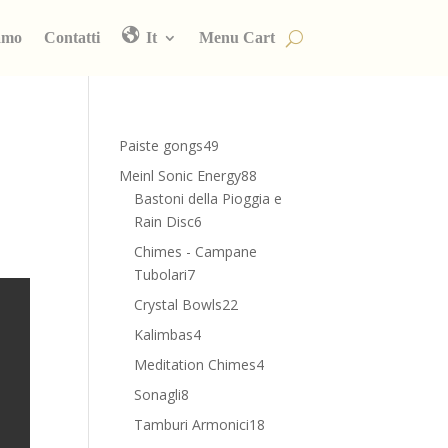
amo
Contatti
It
Menu Cart
49
Paiste gongs
49
prodotti
88
Meinl Sonic Energy
88
prodotti
Bastoni della Pioggia e
6
Rain Disc
6
prodotti
Chimes - Campane
7
Tubolari
7
prodotti
22
Crystal Bowls
22
prodotti
4
Kalimbas
4
prodotti
4
Meditation Chimes
4
prodotti
8
Sonagli
8
prodotti
18
Tamburi Armonici
18
prodotti