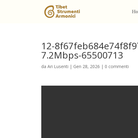
Ho
12-8f67feb684e74f8f
7.2Mbps-65500713
da
Ari Lusenti
|
Gen 28, 2026
|
0 commenti