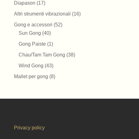
prodotti
17
Diapason
17
prodotti
16
Altri strumenti vibrazionali
16
prodotti
52
Gong e accessori
52
40
prodotti
Sun Gong
40
prodotti
1
Gong Paiste
1
prodotto
38
Chau/Tam Tam Gong
38
prodotti
43
Wind Gong
43
prodotti
8
Mallet per gong
8
prodotti
Privacy policy