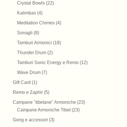
prodotti
22
Crystal Bowls
22
prodotti
4
Kalimbas
4
prodotti
4
Meditation Chimes
4
prodotti
8
Sonagli
8
prodotti
18
Tamburi Armonici
18
prodotti
2
Thunder Drum
2
prodotti
12
Tamburi Sonic Energy e Remo
12
prodotti
7
Wave Drum
7
prodotti
1
Gift Card
1
prodotto
5
Remo e Zaphir
5
prodotti
23
Campane "tibetane" Armoniche
23
23
prodotti
Campane Armoniche Tibet
23
prodotti
3
Gong e accessori
3