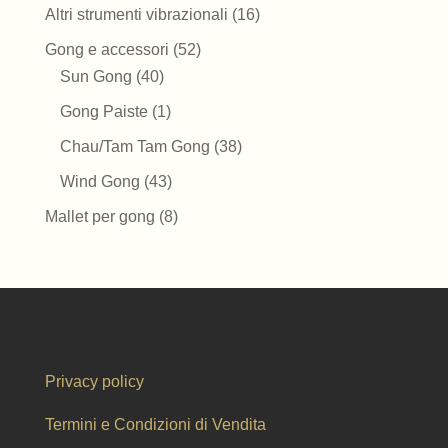
prodotti
16
Altri strumenti vibrazionali
16
prodotti
52
Gong e accessori
52
40
prodotti
Sun Gong
40
prodotti
1
Gong Paiste
1
prodotto
38
Chau/Tam Tam Gong
38
prodotti
43
Wind Gong
43
prodotti
8
Mallet per gong
8
prodotti
Privacy policy
Termini e Condizioni di Vendita