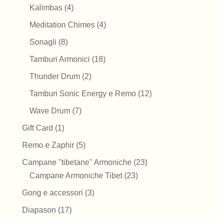
prodotti
4
Kalimbas
4
prodotti
4
Meditation Chimes
4
prodotti
8
Sonagli
8
prodotti
18
Tamburi Armonici
18
prodotti
2
Thunder Drum
2
prodotti
12
Tamburi Sonic Energy e Remo
12
prodotti
7
Wave Drum
7
prodotti
1
Gift Card
1
prodotto
5
Remo e Zaphir
5
prodotti
23
Campane "tibetane" Armoniche
23
23
prodotti
Campane Armoniche Tibet
23
prodotti
3
Gong e accessori
3
prodotti
17
Diapason
17