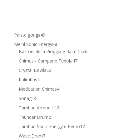
49
Paiste gongs
49
prodotti
88
Meinl Sonic Energy
88
prodotti
6
Bastoni della Pioggia e Rain Disc
6
prodotti
7
Chimes - Campane Tubolari
7
prodotti
22
Crystal Bowls
22
prodotti
4
Kalimbas
4
prodotti
4
Meditation Chimes
4
prodotti
8
Sonagli
8
prodotti
18
Tamburi Armonici
18
prodotti
2
Thunder Drum
2
prodotti
12
Tamburi Sonic Energy e Remo
12
prodotti
7
Wave Drum
7