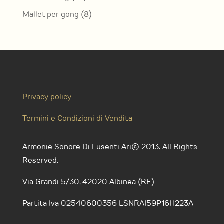
prodotti
8
Mallet per gong
8
prodotti
Privacy policy
Termini e Condizioni di Vendita
Armonie Sonore Di Lusenti Ari© 2013. All Rights
Reserved.
Via Grandi 5/30, 42020 Albinea (RE)
Partita Iva 02540600356 LSNRAI59P16H223A