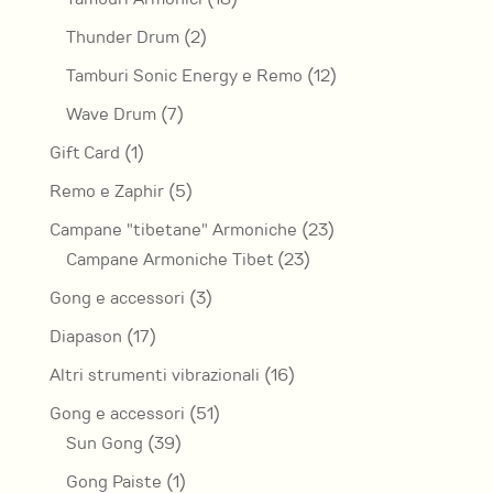
prodotti
2
Thunder Drum
2
prodotti
12
Tamburi Sonic Energy e Remo
12
prodotti
7
Wave Drum
7
prodotti
1
Gift Card
1
prodotto
5
Remo e Zaphir
5
prodotti
23
Campane "tibetane" Armoniche
23
23
prodotti
Campane Armoniche Tibet
23
prodotti
3
Gong e accessori
3
prodotti
17
Diapason
17
prodotti
16
Altri strumenti vibrazionali
16
prodotti
51
Gong e accessori
51
39
prodotti
Sun Gong
39
prodotti
1
Gong Paiste
1