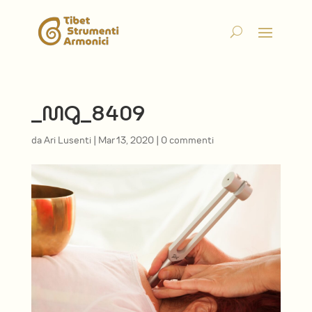
_MG_8409
da
Ari Lusenti
|
Mar 13, 2020
|
0 commenti