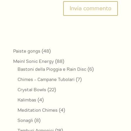
48
Paiste gongs
48
prodotti
88
Meinl Sonic Energy
88
prodotti
6
Bastoni della Pioggia e Rain Disc
6
prodotti
7
Chimes - Campane Tubolari
7
prodotti
22
Crystal Bowls
22
prodotti
4
Kalimbas
4
prodotti
4
Meditation Chimes
4
prodotti
8
Sonagli
8
prodotti
18
Tamburi Armonici
18