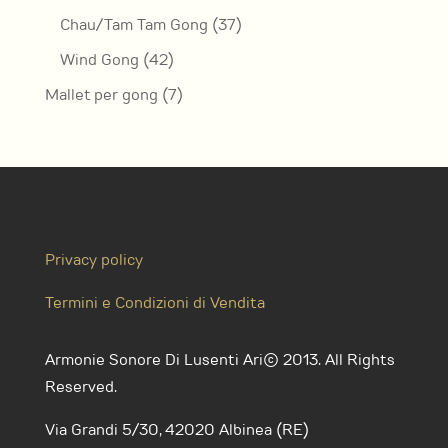
prodotto
37
Chau/Tam Tam Gong
37
prodotti
42
Wind Gong
42
prodotti
7
Mallet per gong
7
prodotti
Privacy policy
Termini e Condizioni di Vendita
Armonie Sonore Di Lusenti Ari© 2013. All Rights
Reserved.
Via Grandi 5/30, 42020 Albinea (RE)