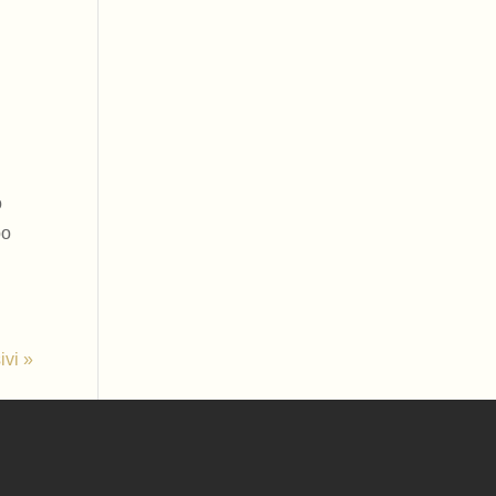
o
po
ivi »