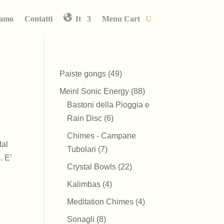
iamo
Contatti
It
Menu Cart
49
Paiste gongs
49
prodotti
88
Meinl Sonic Energy
88
prodotti
Bastoni della Pioggia e
6
Rain Disc
6
prodotti
Chimes - Campane
dal
7
Tubolari
7
. E’
prodotti
22
Crystal Bowls
22
prodotti
4
Kalimbas
4
prodotti
4
Meditation Chimes
4
prodotti
8
Sonagli
8