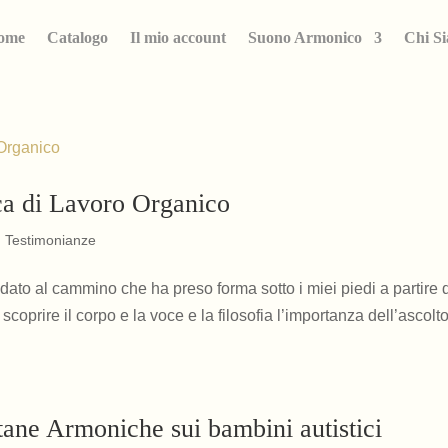
ome
Catalogo
Il mio account
Suono Armonico
Chi S
ica di Lavoro Organico
,
Testimonianze
dato al cammino che ha preso forma sotto i miei piedi a partire 
o scoprire il corpo e la voce e la filosofia l’importanza dell’ascolto
tane Armoniche sui bambini autistici