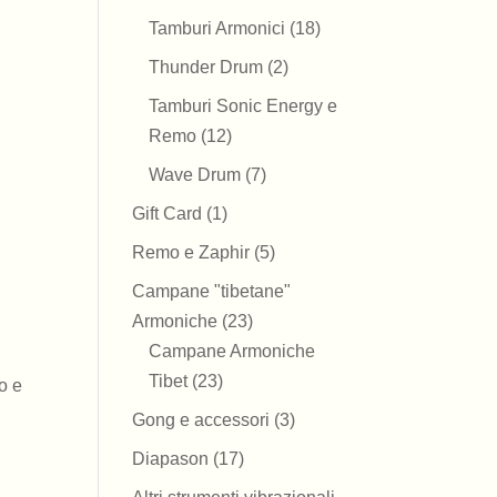
prodotti
18
Tamburi Armonici
18
prodotti
2
Thunder Drum
2
prodotti
Tamburi Sonic Energy e
12
Remo
12
prodotti
7
Wave Drum
7
prodotti
1
Gift Card
1
prodotto
5
Remo e Zaphir
5
prodotti
Campane "tibetane"
23
Armoniche
23
prodotti
Campane Armoniche
23
Tibet
23
o e
prodotti
3
Gong e accessori
3
prodotti
17
Diapason
17
prodotti