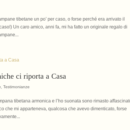
mpane tibetane un po’ per caso, o forse perché era arrivato il
o!) Un caro amico, anni fa, mi ha fatto un originale regalo di
ampane...
iche ci riporta a Casa
e
,
Testimonianze
mpana tibetana armonica e l’ho suonata sono rimasto affascinat
tico che mi apparteneva, qualcosa che avevo dimenticato, forse
vamente...