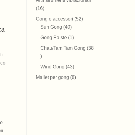
Altri strumenti vibrazionali
16
16
prodotti
52
Gong e accessori
52
40
prodotti
Sun Gong
40
ca
prodotti
1
Gong Paiste
1
prodotto
Chau/Tam Tam Gong
38
di
38
ico
prodotti
43
Wind Gong
43
prodotti
8
Mallet per gong
8
prodotti
re
mi