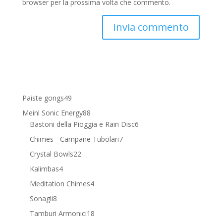
browser per la prossima volta che commento.
49
Paiste gongs
49
prodotti
88
Meinl Sonic Energy
88
prodotti
6
Bastoni della Pioggia e Rain Disc
6
prodotti
7
Chimes - Campane Tubolari
7
prodotti
22
Crystal Bowls
22
prodotti
4
Kalimbas
4
prodotti
4
Meditation Chimes
4
prodotti
8
Sonagli
8
prodotti
18
Tamburi Armonici
18