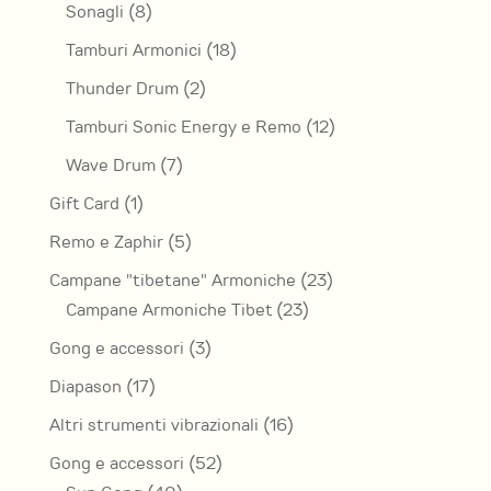
prodotti
8
Sonagli
8
prodotti
18
Tamburi Armonici
18
prodotti
2
Thunder Drum
2
prodotti
12
Tamburi Sonic Energy e Remo
12
prodotti
7
Wave Drum
7
prodotti
1
Gift Card
1
prodotto
5
Remo e Zaphir
5
prodotti
23
Campane "tibetane" Armoniche
23
23
prodotti
Campane Armoniche Tibet
23
prodotti
3
Gong e accessori
3
prodotti
17
Diapason
17
prodotti
16
Altri strumenti vibrazionali
16
prodotti
52
Gong e accessori
52