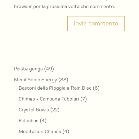
browser per la prossima volta che commento.
49
Paiste gongs
49
prodotti
88
Meinl Sonic Energy
88
prodotti
6
Bastoni della Pioggia e Rain Disc
6
prodotti
7
Chimes - Campane Tubolari
7
prodotti
22
Crystal Bowls
22
prodotti
4
Kalimbas
4
prodotti
4
Meditation Chimes
4