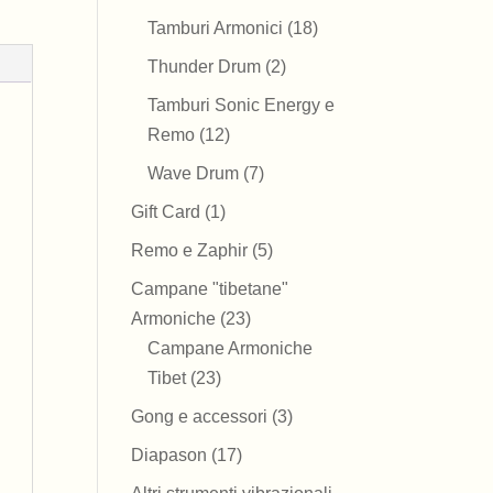
prodotti
18
Tamburi Armonici
18
prodotti
2
Thunder Drum
2
prodotti
Tamburi Sonic Energy e
12
Remo
12
prodotti
7
Wave Drum
7
prodotti
1
Gift Card
1
prodotto
5
Remo e Zaphir
5
prodotti
Campane "tibetane"
23
Armoniche
23
prodotti
Campane Armoniche
23
Tibet
23
prodotti
3
Gong e accessori
3
prodotti
17
Diapason
17
prodotti