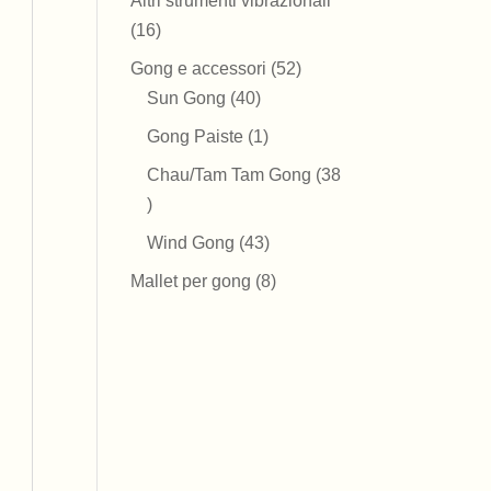
Altri strumenti vibrazionali
16
16
prodotti
52
Gong e accessori
52
40
prodotti
Sun Gong
40
prodotti
1
Gong Paiste
1
prodotto
Chau/Tam Tam Gong
38
38
prodotti
43
Wind Gong
43
prodotti
8
Mallet per gong
8
prodotti