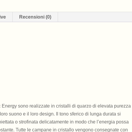
-
14"
ive
Recensioni (0)
quantità
nergy sono realizzate in cristalli di quarzo di elevata purezza
loro suono e il loro design.
Il tono sferico di lunga durata si
ettata o strofinata delicatamente in modo che l’energia possa
ostante.
Tutte le campane in cristallo vengono consegnate con