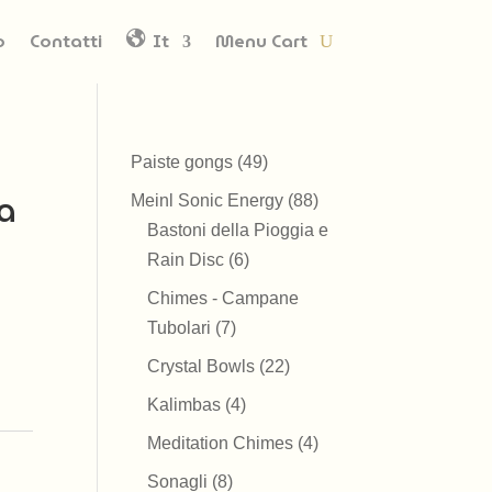
o
Contatti
It
Menu Cart
49
Paiste gongs
49
prodotti
a
88
Meinl Sonic Energy
88
prodotti
Bastoni della Pioggia e
6
Rain Disc
6
prodotti
Chimes - Campane
7
Tubolari
7
prodotti
22
Crystal Bowls
22
prodotti
4
Kalimbas
4
prodotti
4
Meditation Chimes
4
prodotti
8
Sonagli
8