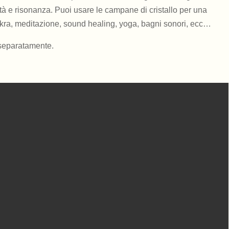
ità e risonanza.
Puoi usare le campane di cristallo per una
hakra, meditazione, sound healing, yoga, bagni sonori, ecc…
 separatamente.