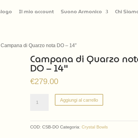
alogo
Il mio account
Suono Armonico
Chi Siam
 Campana di Quarzo nota DO – 14″
Campana di Quarzo not
DO – 14″
€
279.00
Campana
Aggiungi al carrello
di
Quarzo
nota
COD:
CSB-DO
Categoria:
Crystal Bowls
DO