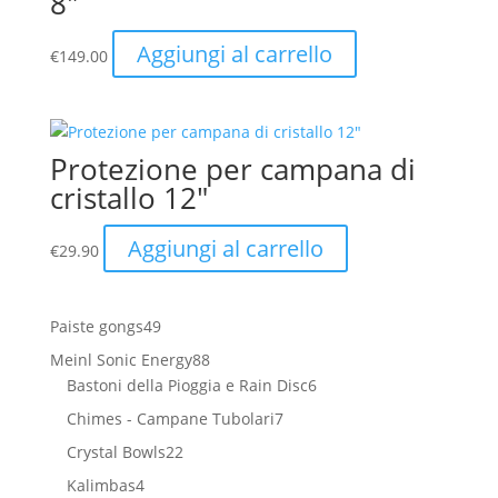
8″
Aggiungi al carrello
€
149.00
Protezione per campana di
cristallo 12″
Aggiungi al carrello
€
29.90
49
Paiste gongs
49
prodotti
88
Meinl Sonic Energy
88
prodotti
6
Bastoni della Pioggia e Rain Disc
6
prodotti
7
Chimes - Campane Tubolari
7
prodotti
22
Crystal Bowls
22
prodotti
4
Kalimbas
4