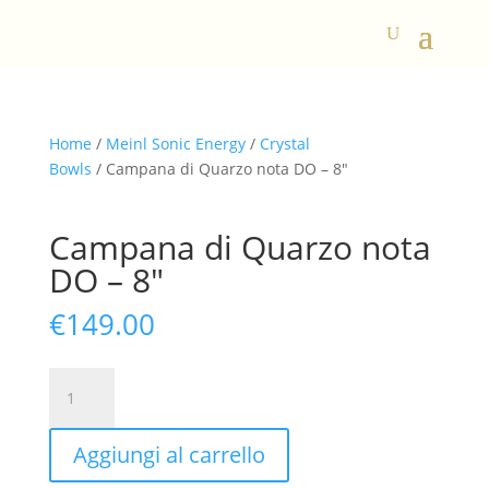
Home
/
Meinl Sonic Energy
/
Crystal
Bowls
/ Campana di Quarzo nota DO – 8″
Campana di Quarzo nota
DO – 8″
€
149.00
Campana
di
Quarzo
Aggiungi al carrello
nota
DO