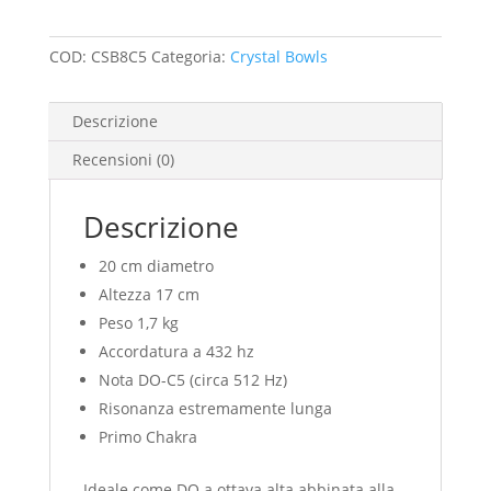
-
8"
COD:
CSB8C5
Categoria:
Crystal Bowls
quantità
Descrizione
Recensioni (0)
Descrizione
20 cm diametro
Altezza 17 cm
Peso 1,7 kg
Accordatura a 432 hz
Nota DO-C5 (circa 512 Hz)
Risonanza estremamente lunga
Primo Chakra
Ideale come DO a ottava alta abbinata alla