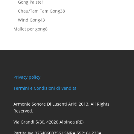
1
Gong Paiste
1
prodotto
38
Chau/Tam Tam Gong
38
prodotti
43
Wind Gong
43
prodotti
8
Mallet per gong
8
prodotti
Privacy policy
Termini e Condizioni di Vendita
Armonie Sonore Di Lusenti Ari© 2013. All Rights
Reserved.
Via Grandi 5/30, 42020 Albinea (RE)
Partita Iva 02540600356 LSNRAI59P16H223A