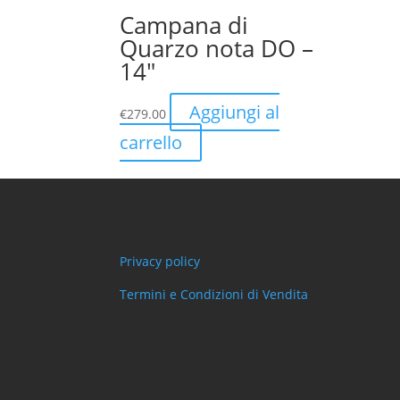
Campana di
Quarzo nota DO –
14″
Aggiungi al
€
279.00
carrello
Privacy policy
Termini e Condizioni di Vendita