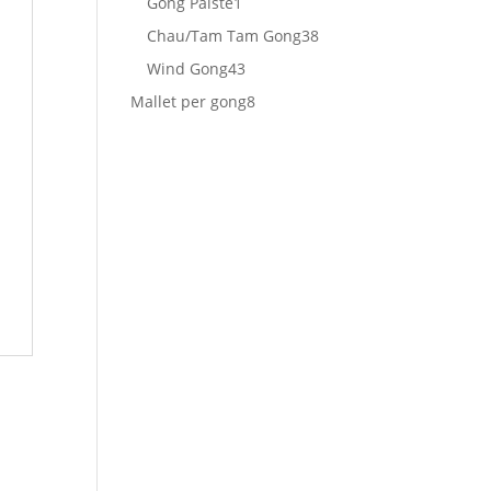
1
Gong Paiste
1
prodotto
38
Chau/Tam Tam Gong
38
prodotti
43
Wind Gong
43
prodotti
8
Mallet per gong
8
prodotti