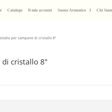
e
Catalogo
Il mio account
Suono Armonico
Chi Sia
stodia per campane di cristallo 8″
i cristallo 8″