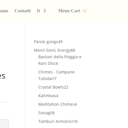
iamo
Contatti
It
Menu Cart
49
Paiste gongs
49
prodotti
88
Meinl Sonic Energy
88
prodotti
Bastoni della Pioggia e
6
Rain Disc
6
prodotti
Chimes - Campane
es
7
Tubolari
7
prodotti
22
Crystal Bowls
22
prodotti
4
Kalimbas
4
prodotti
4
Meditation Chimes
4
prodotti
8
Sonagli
8
prodotti
18
Tamburi Armonici
18
prodotti