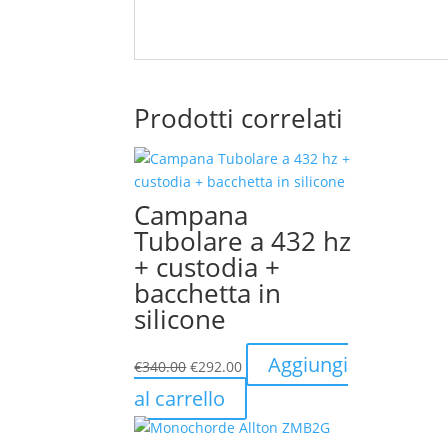
Prodotti correlati
Campana
Tubolare a 432 hz
+ custodia +
bacchetta in
silicone
Il
Il
Aggiungi
€
340.00
€
292.00
prezzo
prezzo
al carrello
originale
attuale
era:
è: