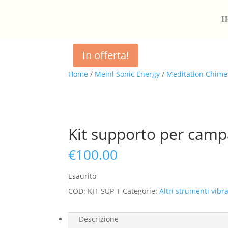
H
In offerta!
In offerta!
Home
/
Meinl Sonic Energy
/
Meditation Chime
Kit supporto per camp
€
100.00
Esaurito
COD:
KIT-SUP-T
Categorie:
Altri strumenti vibr
Descrizione