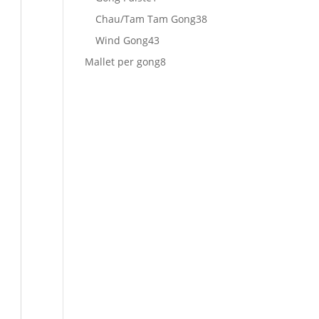
prodotto
38
Chau/Tam Tam Gong
38
prodotti
43
Wind Gong
43
prodotti
8
Mallet per gong
8
prodotti