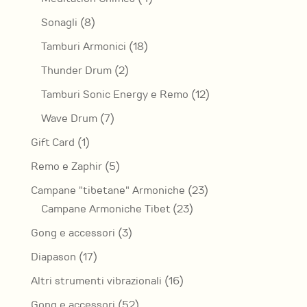
prodotti
8
Sonagli
8
prodotti
18
Tamburi Armonici
18
prodotti
2
Thunder Drum
2
prodotti
12
Tamburi Sonic Energy e Remo
12
prodotti
7
Wave Drum
7
prodotti
1
Gift Card
1
prodotto
5
Remo e Zaphir
5
prodotti
23
Campane "tibetane" Armoniche
23
23
prodotti
Campane Armoniche Tibet
23
prodotti
3
Gong e accessori
3
prodotti
17
Diapason
17
prodotti
16
Altri strumenti vibrazionali
16
prodotti
52
Gong e accessori
52