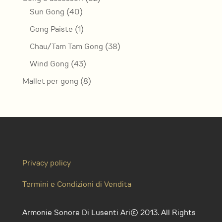
40
prodotti
Sun Gong
40
prodotti
1
Gong Paiste
1
prodotto
38
Chau/Tam Tam Gong
38
prodotti
43
Wind Gong
43
prodotti
8
Mallet per gong
8
prodotti
Privacy policy
Termini e Condizioni di Vendita
Armonie Sonore Di Lusenti Ari© 2013. All Rights