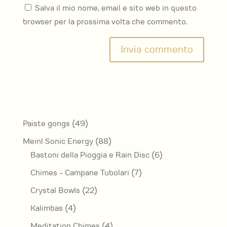
Salva il mio nome, email e sito web in questo
browser per la prossima volta che commento.
49
Paiste gongs
49
prodotti
88
Meinl Sonic Energy
88
prodotti
6
Bastoni della Pioggia e Rain Disc
6
prodotti
7
Chimes - Campane Tubolari
7
prodotti
22
Crystal Bowls
22
prodotti
4
Kalimbas
4
prodotti
4
Meditation Chimes
4