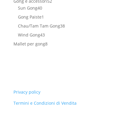
52
Gong e accessori
52
40
prodotti
Sun Gong
40
prodotti
1
Gong Paiste
1
prodotto
38
Chau/Tam Tam Gong
38
prodotti
43
Wind Gong
43
prodotti
8
Mallet per gong
8
prodotti
Privacy policy
Termini e Condizioni di Vendita
Armonie Sonore Di Lusenti Ari© 2013. All Rights
Reserved.