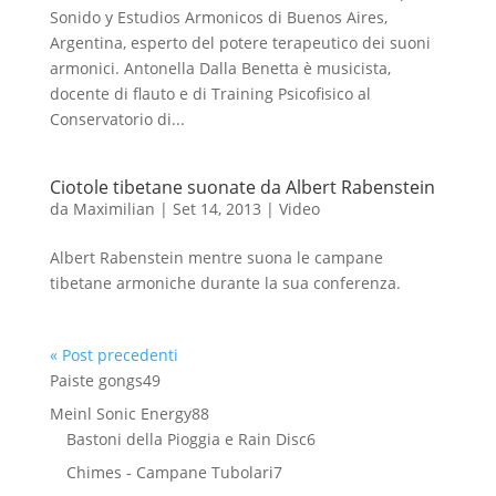
Sonido y Estudios Armonicos di Buenos Aires,
Argentina, esperto del potere terapeutico dei suoni
armonici. Antonella Dalla Benetta è musicista,
docente di flauto e di Training Psicofisico al
Conservatorio di...
Ciotole tibetane suonate da Albert Rabenstein
da
Maximilian
|
Set 14, 2013
|
Video
Albert Rabenstein mentre suona le campane
tibetane armoniche durante la sua conferenza.
« Post precedenti
49
Paiste gongs
49
prodotti
88
Meinl Sonic Energy
88
prodotti
6
Bastoni della Pioggia e Rain Disc
6
prodotti
7
Chimes - Campane Tubolari
7