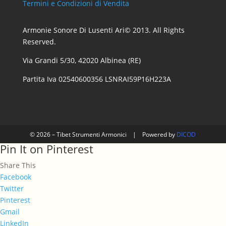
Termini e Condizioni di Vendita
Armonie Sonore Di Lusenti Ari© 2013. All Rights
Reserved.
Via Grandi 5/30, 42020 Albinea (RE)
Partita Iva 02540600356 LSNRAI59P16H223A
© 2026 – Tibet Strumenti Armonici
|
Powered by
DICOD
Pin It on Pinterest
Share This
Facebook
Twitter
Pinterest
Gmail
LinkedIn