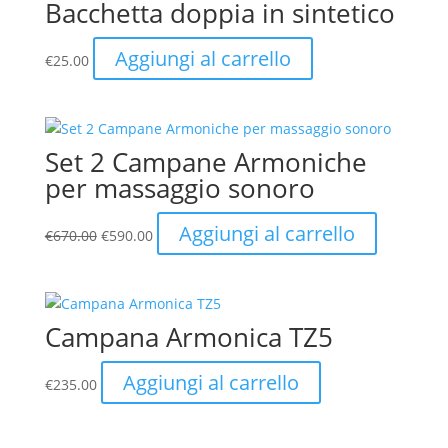
Bacchetta doppia in sintetico
Aggiungi al carrello
€
25.00
Set 2 Campane Armoniche
per massaggio sonoro
Il
Il
Aggiungi al carrello
€
670.00
€
590.00
prezzo
prezzo
originale
attuale
era:
è:
€670.00.
€590.00.
Campana Armonica TZ5
Aggiungi al carrello
€
235.00