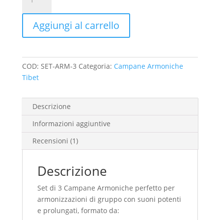
era:
è:
3
€865.00.
€765.00.
Campane
Aggiungi al carrello
Armoniche
per
armonizzazioni
di
COD:
SET-ARM-3
Categoria:
Campane Armoniche
gruppo/1
Tibet
quantità
Descrizione
Informazioni aggiuntive
Recensioni (1)
Descrizione
Set di 3 Campane Armoniche perfetto per
armonizzazioni di gruppo con suoni potenti
e prolungati, formato da: