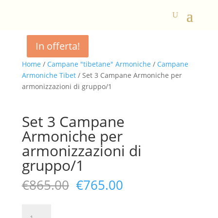
In offerta!
In offerta!
Home
/
Campane "tibetane" Armoniche
/
Campane
Armoniche Tibet
/ Set 3 Campane Armoniche per
armonizzazioni di gruppo/1
Set 3 Campane
Armoniche per
armonizzazioni di
gruppo/1
Il
Il
€
865.00
€
765.00
prezzo
prezzo
originale
attuale
Set